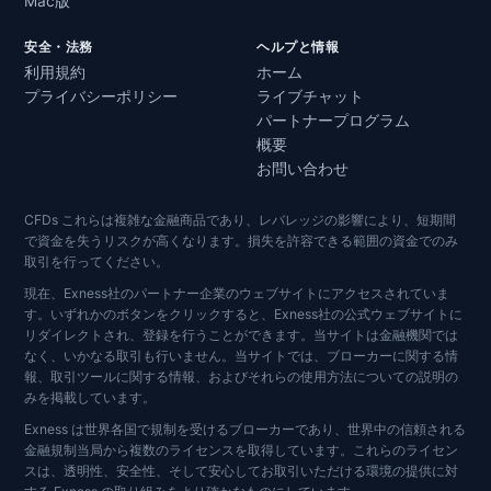
Mac版
安全・法務
ヘルプと情報
利用規約
ホーム
プライバシーポリシー
ライブチャット
パートナープログラム
概要
お問い合わせ
CFDs これらは複雑な金融商品であり、レバレッジの影響により、短期間
で資金を失うリスクが高くなります。損失を許容できる範囲の資金でのみ
取引を行ってください。
現在、Exness社のパートナー企業のウェブサイトにアクセスされていま
す。いずれかのボタンをクリックすると、Exness社の公式ウェブサイトに
リダイレクトされ、登録を行うことができます。当サイトは金融機関では
なく、いかなる取引も行いません。当サイトでは、ブローカーに関する情
報、取引ツールに関する情報、およびそれらの使用方法についての説明の
みを掲載しています。
Exness は世界各国で規制を受けるブローカーであり、世界中の信頼される
金融規制当局から複数のライセンスを取得しています。これらのライセン
スは、透明性、安全性、そして安心してお取引いただける環境の提供に対