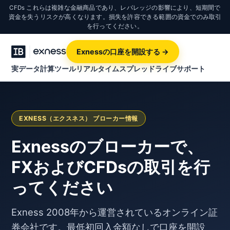
CFDs これらは複雑な金融商品であり、レバレッジの影響により、短期間で
資金を失うリスクが高くなります。損失を許容できる範囲の資金でのみ取引
を行ってください。
Exnessの口座を開設する →
実データ計算ツール
リアルタイムスプレッド
ライブサポート
EXNESS（エクスネス） ブローカー情報
Exnessのブローカーで、
FXおよびCFDsの取引を行
ってください
Exness 2008年から運営されているオンライン証
券会社です。最低初回入金額なしで口座を開設