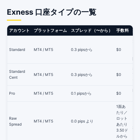
Exness 口座タイプの一覧
アカウント
プラットフォーム
スプレッド（〜から）
手数料
適
大半
ー向
Standard
MT4 / MT5
0.3 pipsから
$0
回入
開設
初心
Standard
MT4 / MT5
0.3 pipsから
$0
高は
Cent
で計
即時
Pro
MT4 / MT5
0.1 pipsから
$0
ドル
1面あ
たり／
タイ
Raw
ロット
MT4 / MT5
0.0 pips より
ッド
Spread
あたり
から
3.50ド
ルから