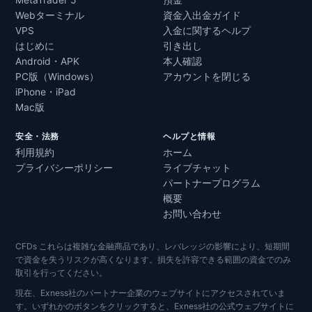
MetaTrader 5
預金
Webターミナル
資金入出金ガイド
VPS
入金に関するヘルプ
はじめに
引き出し
Android・APK
本人確認
PC版（Windows）
アカウントを閉じる
iPhone・iPad
Mac版
安全・法務
ヘルプと情報
利用規約
ホーム
プライバシーポリシー
ライブチャット
パートナープログラム
概要
お問い合わせ
CFDs これらは複雑な金融商品であり、レバレッジの影響により、短期間
で資金を失うリスクが高くなります。損失を許容できる範囲の資金でのみ
取引を行ってください。
現在、Exness社のパートナー企業のウェブサイトにアクセスされていま
す。いずれかのボタンをクリックすると、Exness社の公式ウェブサイトに