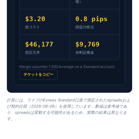
後）
$3.20
0.8 pips
総コスト
損益分岐点
$46,177
$9,769
想定元本
余剰証拠金
Margin assumes 1:200 leverage on a Standard account.
チケットをコピー
計算には、ライブのExness Standard口座で測定されたspreadsおよ
び契約仕様（2026-08-06）を使用しています。数値は参考値であ
り、spreadsは変動する可能性があるため、実際の結果は異なりま
す。